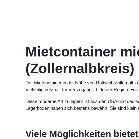
Zum Inhalt springen
Lagerbox Standard
Lagerbox Akten
Mietcontainer mie
(Zollernalbkreis)
Der Mietcontainer in der Nähe von Rottweil (Zollernal
Räume. Vielseitig nutzbar. Immer zugänglich. In der R
Diese moderne Art zu lagern ist aus den USA und de
an. Die Lagerboxen haben sich bestens bewährt. Sie s
Viele Möglichkeiten biete