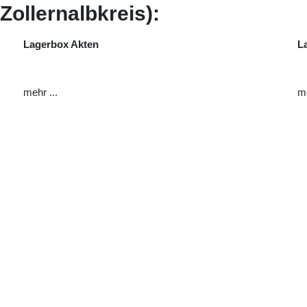
ollernalbkreis):
Lagerbox Akten
L
mehr ...
me