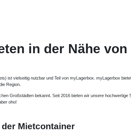
Lagercontainer
Blog
ten in der Nähe von R
bkreis) ist vielseitig nutzbar und Teil von myLagerbox. myLagerbo
egion. Für die Region.
utschen Großstädten bekannt. Seit 2016 bieten wir unsere hochw
ind klein aber oho!
t der Mietcontainer